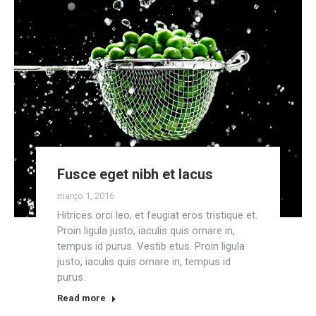
Fusce eget nibh et lacus
março 1, 2016
Hitrices orci leo, et feugiat eros tristique et.
Proin ligula justo, iaculis quis ornare in,
tempus id purus. Vestib etus. Proin ligula
justo, iaculis quis ornare in, tempus id
purus.
Read more