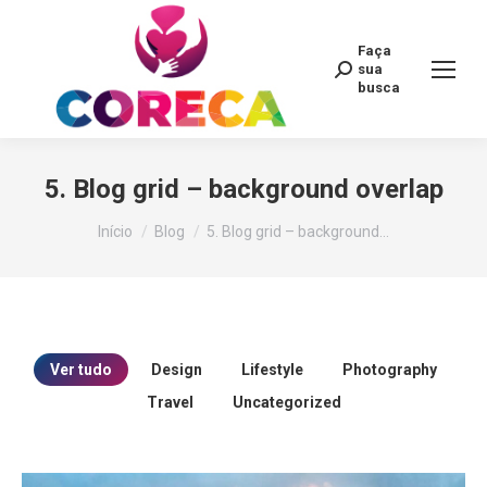
Faça
Search:
sua
busca
5. Blog grid – background overlap
Você está aqui:
Início
Blog
5. Blog grid – background…
Ver tudo
Design
Lifestyle
Photography
Travel
Uncategorized