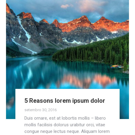
5 Reasons lorem ipsum dolor
setembro 30, 2016
Duis ornare, est at lobortis mollis – libero
mollis facilisis dolorus urabitur orci, vitae
congue neque lectus neque. Aliquam lorem