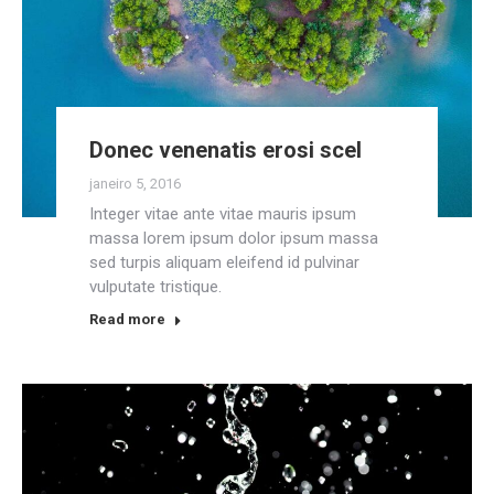
Donec venenatis erosi scel
janeiro 5, 2016
Integer vitae ante vitae mauris ipsum
massa lorem ipsum dolor ipsum massa
sed turpis aliquam eleifend id pulvinar
vulputate tristique.
Read more