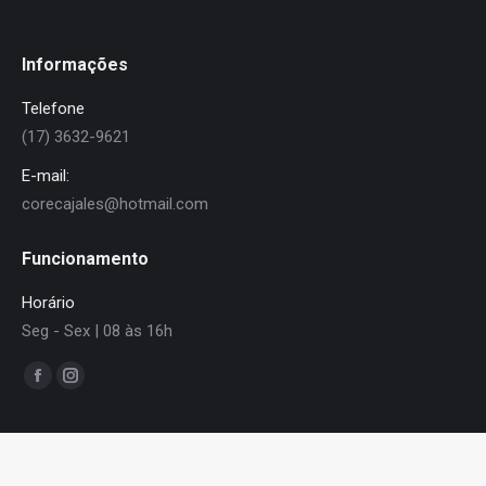
Informações
Telefone
(17) 3632-9621
E-mail:
corecajales@hotmail.com
Funcionamento
Horário
Seg - Sex | 08 às 16h
Encontre-nos em:
Facebook
Instagram
page
page
opens
opens
Principal
in
in