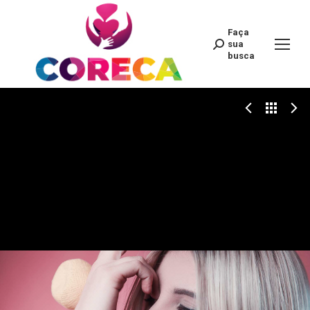
Faça
Search:
sua
busca