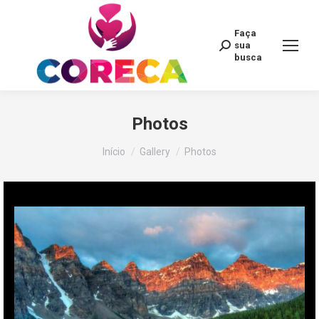
Faça
Search:
sua
busca
Photos
Você está aqui:
Início
Gallery
Photos