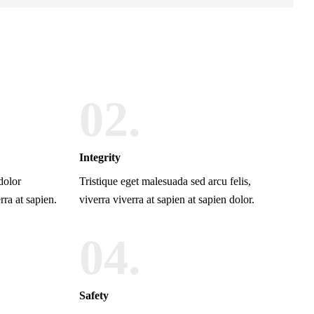
02.
Integrity
dolor
Tristique eget malesuada sed arcu felis,
rra at sapien.
viverra viverra at sapien at sapien dolor.
04.
Safety