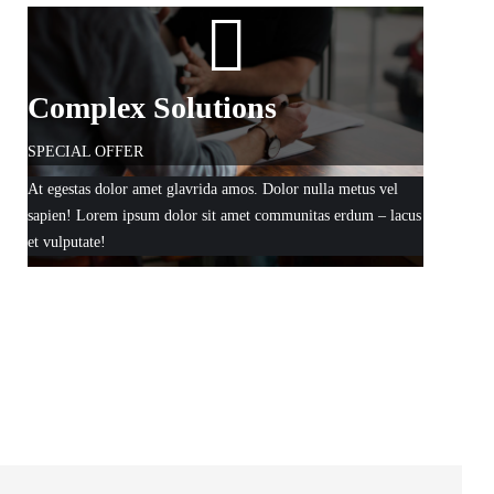
Complex Solutions
SPECIAL OFFER
At egestas dolor amet glavrida amos. Dolor nulla metus vel
sapien! Lorem ipsum dolor sit amet communitas erdum – lacus
et vulputate!