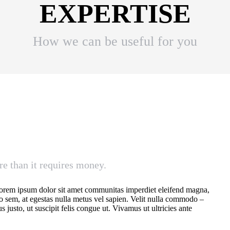
EXPERTISE
How we can be useful for you
e than it requires money.
Lorem ipsum dolor sit amet communitas imperdiet eleifend magna,
o sem, at egestas nulla metus vel sapien. Velit nulla commodo –
 justo, ut suscipit felis congue ut. Vivamus ut ultricies ante