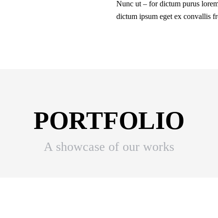
Nunc ut – for dictum purus lorem
dictum ipsum eget ex convallis f
PORTFOLIO
A showcase of our works