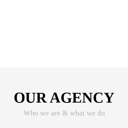
OUR AGENCY
Who we are & what we do