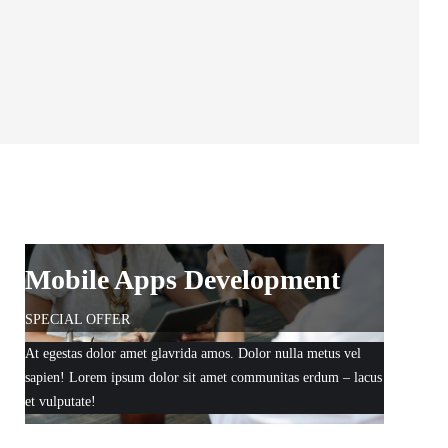
Mobile Apps Development
SPECIAL OFFER
At egestas dolor amet glavrida amos. Dolor nulla metus vel
sapien! Lorem ipsum dolor sit amet communitas erdum – lacus
et vulputate!