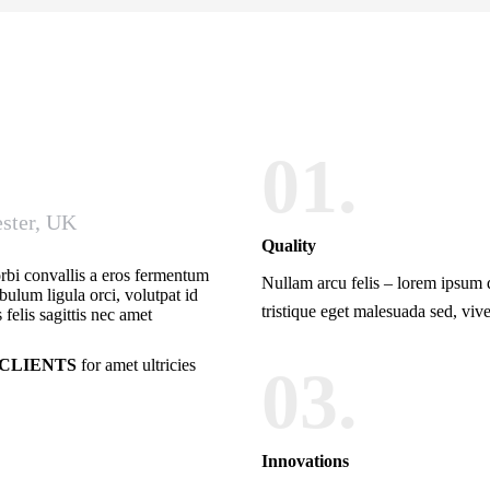
01.
ster, UK
Quality
orbi convallis a eros fermentum
Nullam arcu felis – lorem ipsum 
ulum ligula orci, volutpat id
tristique eget malesuada sed, vive
 felis sagittis nec amet
 CLIENTS
for amet ultricies
03.
Innovations