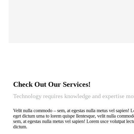
Check Out Our Services!
Technology requires knowledge and expertise mor
Velit nulla commodo – sem, at egestas nulla metus vel sapien! 
eget dictum urna to lorem quispe llentesque, velit nulla commod
sem, at egestas nulla metus vel sapien! Lorem usce volutpat lectus
dictum.