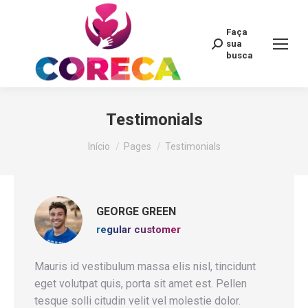
Faça
Search:
sua
busca
Testimonials
Você está aqui:
Início
Pages
Testimonials
GEORGE GREEN
regular customer
Mauris id vestibulum massa elis nisl, tincidunt
eget volutpat quis, porta sit amet est. Pellen
tesque solli citudin velit vel molestie dolor.