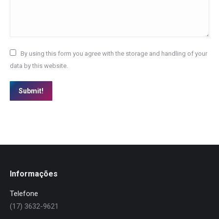
By using this form you agree with the storage and handling of your
data by this website.
Submit!
Informações
Telefone
(17) 3632-9621