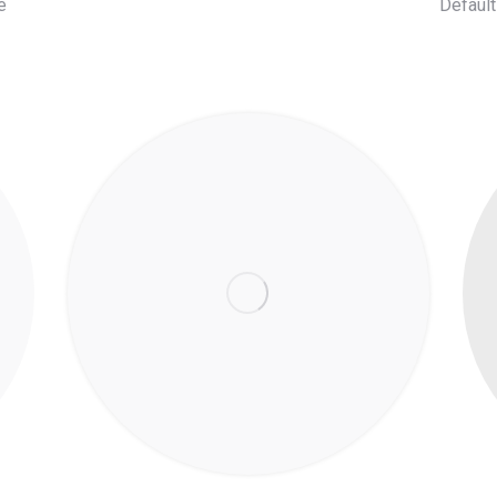
e
Default