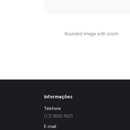
Rounded image with zoom
Informações
Telefone
(17) 3632-9621
E-mail: