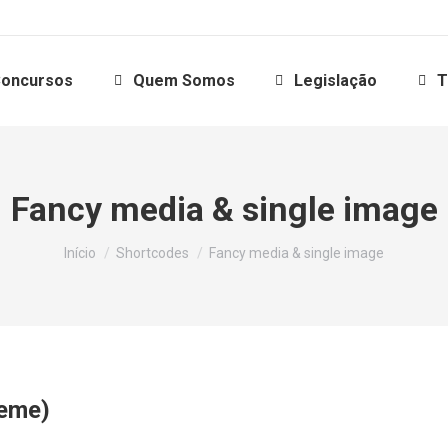
oncursos
Quem Somos
Legislação
T
Fancy media & single image
Você está aqui:
Início
Shortcodes
Fancy media & single image
heme)