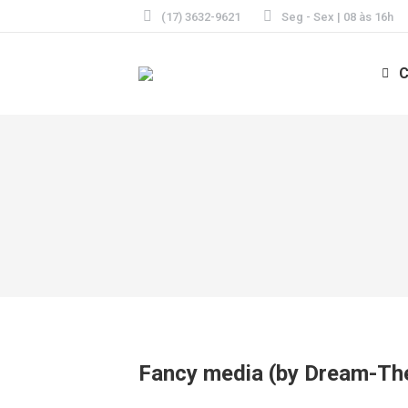
(17) 3632-9621
Seg - Sex | 08 às 16h
C
Fancy media (by Dream-T