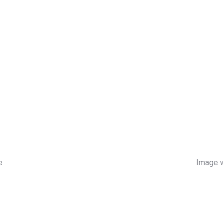
e
Image w