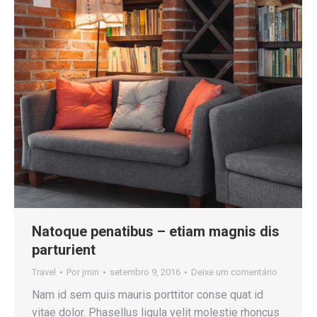
Natoque penatibus – etiam magnis dis
parturient
Travel
Por
jrnin
setembro 9, 2016
Deixe um comentário
Nam id sem quis mauris porttitor conse quat id
vitae dolor. Phasellus ligula velit molestie rhoncus