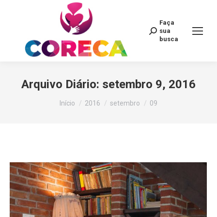
Faça
Search:
sua
busca
Arquivo Diário:
setembro 9, 2016
Você está aqui:
Início
2016
setembro
09