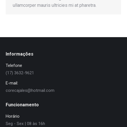
ullamcorper mauris ultricies mi at pharetra.
Informações
Telefone
(17) 3632-9621
E-mail:
corecajales@hotmail.com
Funcionamento
Horário
Seg - Sex | 08 às 16h