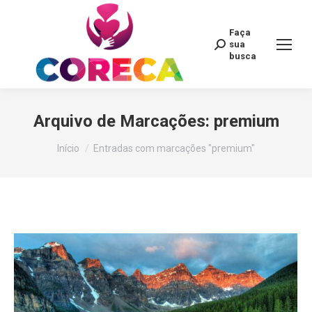
Faça
Search:
sua
busca
Arquivo de Marcações:
premium
Você está aqui:
Início
Entradas com marcações "premium"