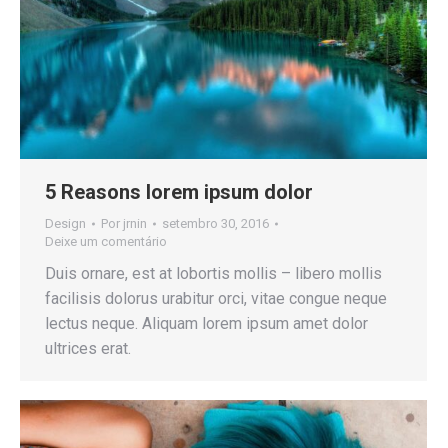
5 Reasons lorem ipsum dolor
Design
Por
jrnin
setembro 30, 2016
Deixe um comentário
Duis ornare, est at lobortis mollis – libero mollis
facilisis dolorus urabitur orci, vitae congue neque
lectus neque. Aliquam lorem ipsum amet dolor
ultrices erat.