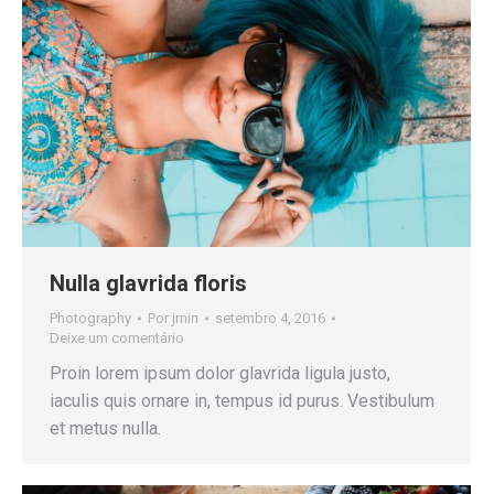
Nulla glavrida floris
Photography
Por
jrnin
setembro 4, 2016
Deixe um comentário
Proin lorem ipsum dolor glavrida ligula justo,
iaculis quis ornare in, tempus id purus. Vestibulum
et metus nulla.