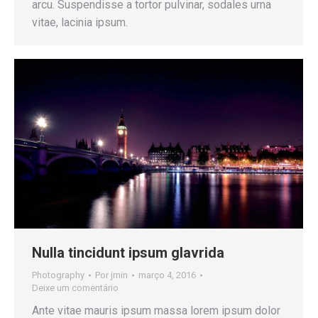
arcu. Suspendisse a tortor pulvinar, sodales urna
vitae, lacinia ipsum.
Nulla tincidunt ipsum glavrida
Photography
Por
jrnin
março 4, 2016
Deixe um comentário
Ante vitae mauris ipsum massa lorem ipsum dolor