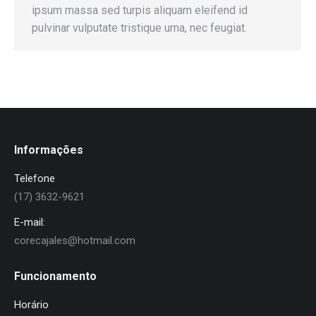
ipsum massa sed turpis aliquam eleifend id
pulvinar vulputate tristique urna, nec feugiat.
Informações
Telefone
(17) 3632-9621
E-mail:
corecajales@hotmail.com
Funcionamento
Horário