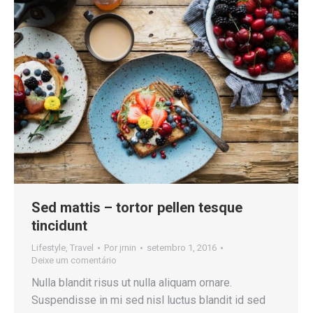
Sed mattis – tortor pellen tesque
tincidunt
Lifestyle
,
Travel
Por
jrnin
setembro 1, 2016
Deixe um comentário
Nulla blandit risus ut nulla aliquam ornare.
Suspendisse in mi sed nisl luctus blandit id sed