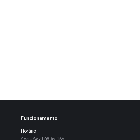
massa lorem ipsum dolor ipsum massa sed turpis aliquam eleifend 
Funcionamento
Horário
Seg - Sex | 08 às 16h