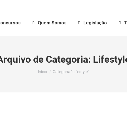
oncursos
Quem Somos
Legislação
T
Arquivo de Categoria:
Lifestyl
Você está aqui:
Início
Categoria "Lifestyle"