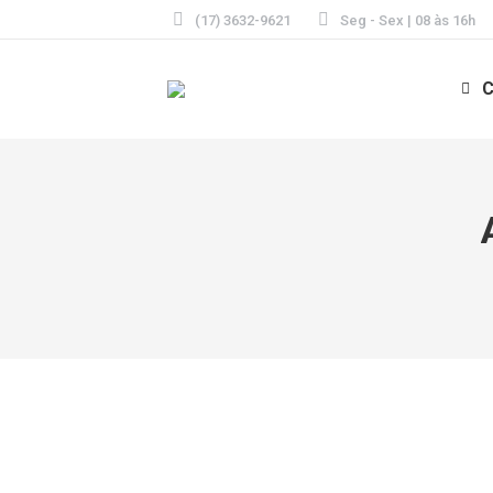
(17) 3632-9621
Seg - Sex | 08 às 16h
C