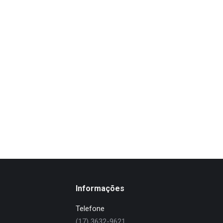
Donec venenatis erosi scel
Lifestyle
Por
jrnin
janeiro 5, 2016
Integer vitae ante vitae mauris ipsum 
Informações
Telefone
(17) 3632-9621