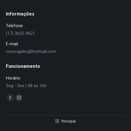
Informações
Telefone
(17) 3632-9621
E-mail:
corecajales@hotmail.com
Funcionamento
Horário
Seg - Sex | 08 às 16h
Encontre-nos em:
Facebook
Instagram
page
page
opens
opens
Principal
in
in