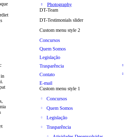
toque
Photography
DT-Team
rdiet
DT-Testimonials slider
us
Custom menu style 2
Concursos
Quem Somos
Legislação
c
Trasparência
Contato
 in
i.
E-mail
pat
Custom menu style 1
Concursos
s,
inia
Quem Somos
s
Legislação
et
Trasparência
Atividades Desenvolvidas