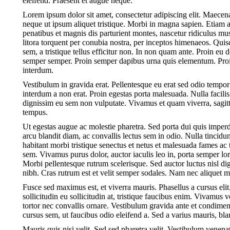
eleifend. Praesent et augue neque.
Lorem ipsum dolor sit amet, consectetur adipiscing elit. Maec
neque ut ipsum aliquet tristique. Morbi in magna sapien. Etiam 
penatibus et magnis dis parturient montes, nascetur ridiculus mus
litora torquent per conubia nostra, per inceptos himenaeos. Qui
sem, a tristique tellus efficitur non. In non quam ante. Proin e
semper semper. Proin semper dapibus urna quis elementum. Proin 
interdum.
Vestibulum in gravida erat. Pellentesque eu erat sed odio tempo
interdum a non erat. Proin egestas porta malesuada. Nulla facilis
dignissim eu sem non vulputate. Vivamus et quam viverra, sagittis 
tempus.
Ut egestas augue ac molestie pharetra. Sed porta dui quis imperd
arcu blandit diam, ac convallis lectus sem in odio. Nulla tincid
habitant morbi tristique senectus et netus et malesuada fames ac t
sem. Vivamus purus dolor, auctor iaculis leo in, porta semper l
Morbi pellentesque rutrum scelerisque. Sed auctor luctus nisl dign
nibh. Cras rutrum est et velit semper sodales. Nam nec aliquet m
Fusce sed maximus est, et viverra mauris. Phasellus a cursus elit.
sollicitudin eu sollicitudin at, tristique faucibus enim. Vivamus 
tortor nec convallis ornare. Vestibulum gravida ante et condim
cursus sem, ut faucibus odio eleifend a. Sed a varius mauris, bl
Mauris quis nisi velit. Sed sed pharetra velit. Vestibulum venenatis