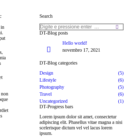
c
Search
Search:
 in
i.
DT-Blog posts
pat
Hello world!
novembro 17, 2021
s,
inia
DT-Blog categories
s
Design
(5)
et
Lifestyle
(6)
Photography
(5)
m non
Travel
(6)
toque
Uncategorized
(1)
DT-Progress bars
rdiet
us
Lorem ipsum dolor sit amet, consectetur
adipiscing elit. Phasellus vitae magna a nisi
scelerisque dictum vel vel lacus lorem
ipsum.