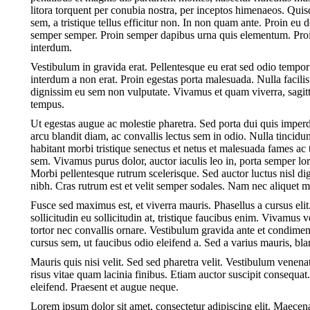
litora torquent per conubia nostra, per inceptos himenaeos. Qui
sem, a tristique tellus efficitur non. In non quam ante. Proin e
semper semper. Proin semper dapibus urna quis elementum. Proin 
interdum.
Vestibulum in gravida erat. Pellentesque eu erat sed odio tempo
interdum a non erat. Proin egestas porta malesuada. Nulla facilis
dignissim eu sem non vulputate. Vivamus et quam viverra, sagittis 
tempus.
Ut egestas augue ac molestie pharetra. Sed porta dui quis imperd
arcu blandit diam, ac convallis lectus sem in odio. Nulla tincid
habitant morbi tristique senectus et netus et malesuada fames ac t
sem. Vivamus purus dolor, auctor iaculis leo in, porta semper l
Morbi pellentesque rutrum scelerisque. Sed auctor luctus nisl dign
nibh. Cras rutrum est et velit semper sodales. Nam nec aliquet m
Fusce sed maximus est, et viverra mauris. Phasellus a cursus elit.
sollicitudin eu sollicitudin at, tristique faucibus enim. Vivamus 
tortor nec convallis ornare. Vestibulum gravida ante et condim
cursus sem, ut faucibus odio eleifend a. Sed a varius mauris, bl
Mauris quis nisi velit. Sed sed pharetra velit. Vestibulum venenatis
risus vitae quam lacinia finibus. Etiam auctor suscipit consequa
eleifend. Praesent et augue neque.
Lorem ipsum dolor sit amet, consectetur adipiscing elit. Maec