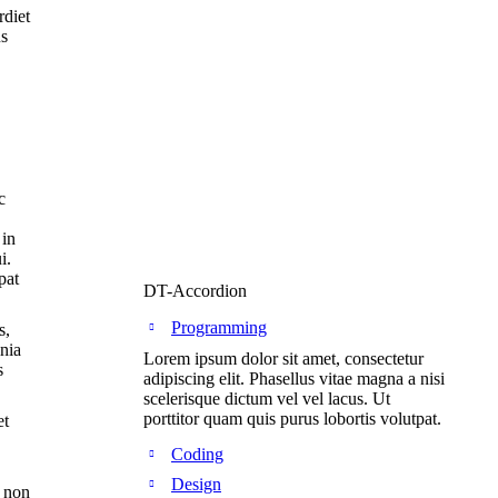
rdiet
us
c
 in
i.
pat
DT-Accordion
Programming
s,
inia
Lorem ipsum dolor sit amet, consectetur
s
adipiscing elit. Phasellus vitae magna a nisi
scelerisque dictum vel vel lacus. Ut
porttitor quam quis purus lobortis volutpat.
et
Coding
Design
m non