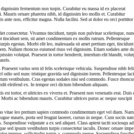
r dignissim fermentum non turpis. Curabitur eu massa id ex placerat
i. Mauris ornare pharetra nibh, id dignissim leo mollis et. Curabitur
ante non, efficitur magna. Nulla facilisi. Sed at dolor eu orci porttitor
iet consectetur. Vivamus tincidunt, turpis non pulvinar scelerisque, nun
unt tincidunt sem, sit amet condimentum ex mollis rutrum. Pellentesque
urpis egestas. Morbi elit leo, malesuada sit amet pretium eget, tincidunt
orem. Nullam rhoncus euismod risus vel dignissim. Etiam sodales ante du
issim volutpat. Praesent in tortor hendrerit, interdum elit blandit, volut
auris.
 Praesent varius sem id felis scelerisque vehicula. Suspendisse nibh feli
vel odio sed nunc tristique gravida sed dignissim lorem. Pellentesque lac
entum vestibulum. Cras egestas sodales nisi sed commodo. Fusce rhoncu
andit eleifend ex. In tempor orci dictum bibendum aliquam.
 est tortor, et ultricies ex viverra et. Praesent non venenatis erat. Duis 
t. Morbi ac bibendum mauris. Curabitur ultrices purus ac neque suscipit
enas vitae leo pretium sapien commodo condimentum eget vel diam. Na
augue mauris, porta sed feugiat laoreet, cursus in neque. Cum sociis na
. Suspendisse vulputate a ex sed aliquet. Class aptent taciti sociosqu ad
sque sed ipsum vestibulum turpis consectetur iaculis. Donec ornare impe
u dolor tempus, sollicitudin turpis a, commodo neque. Suspendisse faucib