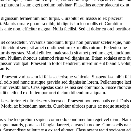
pharetra ipsum eget pretium pulvinar. Phasellus auctor placerat ex ut
r dignissim fermentum non turpis. Curabitur eu massa id ex placerat
i. Mauris ornare pharetra nibh, id dignissim leo mollis et. Curabitur
ante non, efficitur magna. Nulla facilisi. Sed at dolor eu orci porttitor
iet consectetur. Vivamus tincidunt, turpis non pulvinar scelerisque, nun
unt tincidunt sem, sit amet condimentum ex mollis rutrum. Pellentesque
urpis egestas. Morbi elit leo, malesuada sit amet pretium eget, tincidunt
orem. Nullam rhoncus euismod risus vel dignissim. Etiam sodales ante du
issim volutpat. Praesent in tortor hendrerit, interdum elit blandit, volut
auris.
 Praesent varius sem id felis scelerisque vehicula. Suspendisse nibh feli
vel odio sed nunc tristique gravida sed dignissim lorem. Pellentesque lac
entum vestibulum. Cras egestas sodales nisi sed commodo. Fusce rhoncu
andit eleifend ex. In tempor orci dictum bibendum aliquam.
 est tortor, et ultricies ex viverra et. Praesent non venenatis erat. Duis 
t. Morbi ac bibendum mauris. Curabitur ultrices purus ac neque suscipit
enas vitae leo pretium sapien commodo condimentum eget vel diam. Na
augue mauris, porta sed feugiat laoreet, cursus in neque. Cum sociis na
. Suspendisse vulputate a ex sed aliquet. Class aptent taciti sociosqu ad