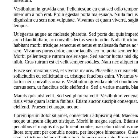
interdum.
Vestibulum in gravida erat. Pellentesque eu erat sed odio tempo
interdum a non erat. Proin egestas porta malesuada. Nulla facilis
dignissim eu sem non vulputate. Vivamus et quam viverra, sagittis 
tempus.
Ut egestas augue ac molestie pharetra. Sed porta dui quis imperd
arcu blandit diam, ac convallis lectus sem in odio. Nulla tincid
habitant morbi tristique senectus et netus et malesuada fames ac t
sem. Vivamus purus dolor, auctor iaculis leo in, porta semper l
Morbi pellentesque rutrum scelerisque. Sed auctor luctus nisl dign
nibh. Cras rutrum est et velit semper sodales. Nam nec aliquet m
Fusce sed maximus est, et viverra mauris. Phasellus a cursus elit.
sollicitudin eu sollicitudin at, tristique faucibus enim. Vivamus 
tortor nec convallis ornare. Vestibulum gravida ante et condim
cursus sem, ut faucibus odio eleifend a. Sed a varius mauris, bl
Mauris quis nisi velit. Sed sed pharetra velit. Vestibulum venenatis
risus vitae quam lacinia finibus. Etiam auctor suscipit consequa
eleifend. Praesent et augue neque.
Lorem ipsum dolor sit amet, consectetur adipiscing elit. Maec
neque ut ipsum aliquet tristique. Morbi in magna sapien. Etiam 
penatibus et magnis dis parturient montes, nascetur ridiculus mus
litora torquent per conubia nostra, per inceptos himenaeos. Qui
sem, a tristique tellus efficitur non. In non quam ante. Proin e