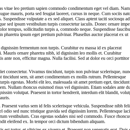
enas vitae leo pretium sapien commodo condimentum eget vel diam. Na
augue mauris, porta sed feugiat laoreet, cursus in neque. Cum sociis na
. Suspendisse vulputate a ex sed aliquet. Class aptent taciti sociosqu ad
sque sed ipsum vestibulum turpis consectetur iaculis. Donec ornare impe
u dolor tempus, sollicitudin turpis a, commodo neque. Suspendisse faucib
pharetra ipsum eget pretium pulvinar. Phasellus auctor placerat ex ut
r dignissim fermentum non turpis. Curabitur eu massa id ex placerat
i. Mauris ornare pharetra nibh, id dignissim leo mollis et. Curabitur
ante non, efficitur magna. Nulla facilisi. Sed at dolor eu orci porttitor
iet consectetur. Vivamus tincidunt, turpis non pulvinar scelerisque, nun
unt tincidunt sem, sit amet condimentum ex mollis rutrum. Pellentesque
urpis egestas. Morbi elit leo, malesuada sit amet pretium eget, tincidunt
orem. Nullam rhoncus euismod risus vel dignissim. Etiam sodales ante du
issim volutpat. Praesent in tortor hendrerit, interdum elit blandit, volut
auris.
 Praesent varius sem id felis scelerisque vehicula. Suspendisse nibh feli
vel odio sed nunc tristique gravida sed dignissim lorem. Pellentesque lac
entum vestibulum. Cras egestas sodales nisi sed commodo. Fusce rhoncu
andit eleifend ex. In tempor orci dictum bibendum aliquam.
 est tortor, et ultricies ex viverra et. Praesent non venenatis erat. Duis 