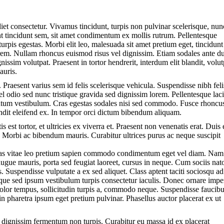
iet consectetur. Vivamus tincidunt, turpis non pulvinar scelerisque, nun
unt tincidunt sem, sit amet condimentum ex mollis rutrum. Pellentesque
urpis egestas. Morbi elit leo, malesuada sit amet pretium eget, tincidunt
orem. Nullam rhoncus euismod risus vel dignissim. Etiam sodales ante du
issim volutpat. Praesent in tortor hendrerit, interdum elit blandit, volut
auris.
 Praesent varius sem id felis scelerisque vehicula. Suspendisse nibh feli
vel odio sed nunc tristique gravida sed dignissim lorem. Pellentesque lac
entum vestibulum. Cras egestas sodales nisi sed commodo. Fusce rhoncu
andit eleifend ex. In tempor orci dictum bibendum aliquam.
 est tortor, et ultricies ex viverra et. Praesent non venenatis erat. Duis 
t. Morbi ac bibendum mauris. Curabitur ultrices purus ac neque suscipit
enas vitae leo pretium sapien commodo condimentum eget vel diam. Na
augue mauris, porta sed feugiat laoreet, cursus in neque. Cum sociis na
. Suspendisse vulputate a ex sed aliquet. Class aptent taciti sociosqu ad
sque sed ipsum vestibulum turpis consectetur iaculis. Donec ornare impe
u dolor tempus, sollicitudin turpis a, commodo neque. Suspendisse faucib
pharetra ipsum eget pretium pulvinar. Phasellus auctor placerat ex ut
r dignissim fermentum non turpis. Curabitur eu massa id ex placerat