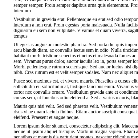
semper semper. Proin semper dapibus urna quis elementum. Proin 
interdum.
Vestibulum in gravida erat. Pellentesque eu erat sed odio tempo
interdum a non erat. Proin egestas porta malesuada. Nulla facilis
dignissim eu sem non vulputate. Vivamus et quam viverra, sagittis 
tempus.
Ut egestas augue ac molestie pharetra. Sed porta dui quis imperd
arcu blandit diam, ac convallis lectus sem in odio. Nulla tincid
habitant morbi tristique senectus et netus et malesuada fames ac t
sem. Vivamus purus dolor, auctor iaculis leo in, porta semper l
Morbi pellentesque rutrum scelerisque. Sed auctor luctus nisl dign
nibh. Cras rutrum est et velit semper sodales. Nam nec aliquet m
Fusce sed maximus est, et viverra mauris. Phasellus a cursus elit.
sollicitudin eu sollicitudin at, tristique faucibus enim. Vivamus 
tortor nec convallis ornare. Vestibulum gravida ante et condim
cursus sem, ut faucibus odio eleifend a. Sed a varius mauris, bl
Mauris quis nisi velit. Sed sed pharetra velit. Vestibulum venenatis
risus vitae quam lacinia finibus. Etiam auctor suscipit consequa
eleifend. Praesent et augue neque.
Lorem ipsum dolor sit amet, consectetur adipiscing elit. Maec
neque ut ipsum aliquet tristique. Morbi in magna sapien. Etiam 
penatibus et magnis dis parturient montes, nascetur ridiculus mus