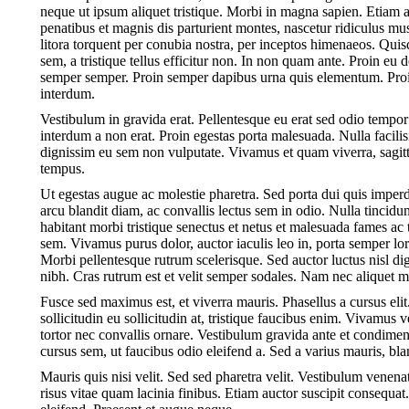
neque ut ipsum aliquet tristique. Morbi in magna sapien. Etiam 
penatibus et magnis dis parturient montes, nascetur ridiculus mus
litora torquent per conubia nostra, per inceptos himenaeos. Qui
sem, a tristique tellus efficitur non. In non quam ante. Proin e
semper semper. Proin semper dapibus urna quis elementum. Proin 
interdum.
Vestibulum in gravida erat. Pellentesque eu erat sed odio tempo
interdum a non erat. Proin egestas porta malesuada. Nulla facilis
dignissim eu sem non vulputate. Vivamus et quam viverra, sagittis 
tempus.
Ut egestas augue ac molestie pharetra. Sed porta dui quis imperd
arcu blandit diam, ac convallis lectus sem in odio. Nulla tincid
habitant morbi tristique senectus et netus et malesuada fames ac t
sem. Vivamus purus dolor, auctor iaculis leo in, porta semper l
Morbi pellentesque rutrum scelerisque. Sed auctor luctus nisl dign
nibh. Cras rutrum est et velit semper sodales. Nam nec aliquet m
Fusce sed maximus est, et viverra mauris. Phasellus a cursus elit.
sollicitudin eu sollicitudin at, tristique faucibus enim. Vivamus 
tortor nec convallis ornare. Vestibulum gravida ante et condim
cursus sem, ut faucibus odio eleifend a. Sed a varius mauris, bl
Mauris quis nisi velit. Sed sed pharetra velit. Vestibulum venenatis
risus vitae quam lacinia finibus. Etiam auctor suscipit consequa