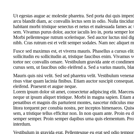
Ut egestas augue ac molestie pharetra. Sed porta dui quis imperd
arcu blandit diam, ac convallis lectus sem in odio. Nulla tincid
habitant morbi tristique senectus et netus et malesuada fames ac t
sem. Vivamus purus dolor, auctor iaculis leo in, porta semper l
Morbi pellentesque rutrum scelerisque. Sed auctor luctus nisl dign
nibh. Cras rutrum est et velit semper sodales. Nam nec aliquet m
Fusce sed maximus est, et viverra mauris. Phasellus a cursus elit.
sollicitudin eu sollicitudin at, tristique faucibus enim. Vivamus 
tortor nec convallis ornare. Vestibulum gravida ante et condim
cursus sem, ut faucibus odio eleifend a. Sed a varius mauris, bl
Mauris quis nisi velit. Sed sed pharetra velit. Vestibulum venenatis
risus vitae quam lacinia finibus. Etiam auctor suscipit consequa
eleifend. Praesent et augue neque.
Lorem ipsum dolor sit amet, consectetur adipiscing elit. Maec
neque ut ipsum aliquet tristique. Morbi in magna sapien. Etiam 
penatibus et magnis dis parturient montes, nascetur ridiculus mus
litora torquent per conubia nostra, per inceptos himenaeos. Qui
sem, a tristique tellus efficitur non. In non quam ante. Proin e
semper semper. Proin semper dapibus urna quis elementum. Proin 
interdum.
Vestibulum in gravida erat. Pellentesque eu erat sed odio tempo