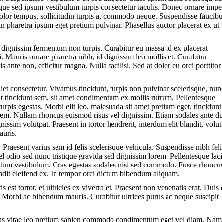
sque sed ipsum vestibulum turpis consectetur iaculis. Donec ornare impe
u dolor tempus, sollicitudin turpis a, commodo neque. Suspendisse faucib
pharetra ipsum eget pretium pulvinar. Phasellus auctor placerat ex ut
r dignissim fermentum non turpis. Curabitur eu massa id ex placerat
i. Mauris ornare pharetra nibh, id dignissim leo mollis et. Curabitur
ante non, efficitur magna. Nulla facilisi. Sed at dolor eu orci porttitor
iet consectetur. Vivamus tincidunt, turpis non pulvinar scelerisque, nun
unt tincidunt sem, sit amet condimentum ex mollis rutrum. Pellentesque
urpis egestas. Morbi elit leo, malesuada sit amet pretium eget, tincidunt
orem. Nullam rhoncus euismod risus vel dignissim. Etiam sodales ante du
issim volutpat. Praesent in tortor hendrerit, interdum elit blandit, volut
auris.
 Praesent varius sem id felis scelerisque vehicula. Suspendisse nibh feli
vel odio sed nunc tristique gravida sed dignissim lorem. Pellentesque lac
entum vestibulum. Cras egestas sodales nisi sed commodo. Fusce rhoncu
andit eleifend ex. In tempor orci dictum bibendum aliquam.
 est tortor, et ultricies ex viverra et. Praesent non venenatis erat. Duis 
t. Morbi ac bibendum mauris. Curabitur ultrices purus ac neque suscipit
enas vitae leo pretium sapien commodo condimentum eget vel diam. Na