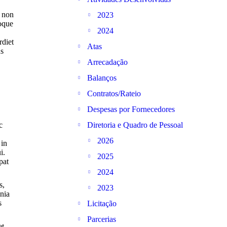
m non
2023
toque
2024
rdiet
Atas
us
Arrecadação
Balanços
Contratos/Rateio
Despesas por Fornecedores
c
Diretoria e Quadro de Pessoal
2026
 in
i.
2025
pat
2024
s,
2023
inia
s
Licitação
Parcerias
et