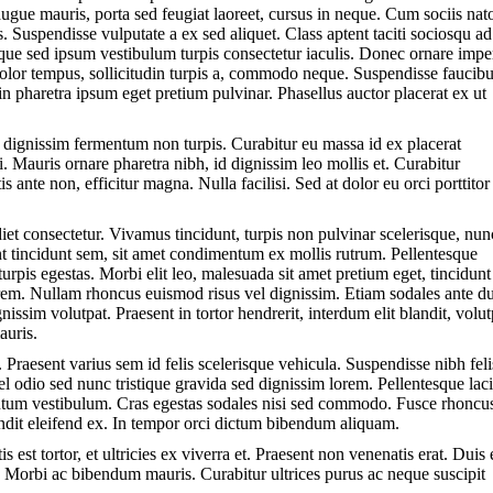
augue mauris, porta sed feugiat laoreet, cursus in neque. Cum sociis na
. Suspendisse vulputate a ex sed aliquet. Class aptent taciti sociosqu ad
sque sed ipsum vestibulum turpis consectetur iaculis. Donec ornare impe
u dolor tempus, sollicitudin turpis a, commodo neque. Suspendisse faucib
pharetra ipsum eget pretium pulvinar. Phasellus auctor placerat ex ut
r dignissim fermentum non turpis. Curabitur eu massa id ex placerat
i. Mauris ornare pharetra nibh, id dignissim leo mollis et. Curabitur
ante non, efficitur magna. Nulla facilisi. Sed at dolor eu orci porttitor
iet consectetur. Vivamus tincidunt, turpis non pulvinar scelerisque, nun
unt tincidunt sem, sit amet condimentum ex mollis rutrum. Pellentesque
urpis egestas. Morbi elit leo, malesuada sit amet pretium eget, tincidunt
orem. Nullam rhoncus euismod risus vel dignissim. Etiam sodales ante du
issim volutpat. Praesent in tortor hendrerit, interdum elit blandit, volut
auris.
 Praesent varius sem id felis scelerisque vehicula. Suspendisse nibh feli
vel odio sed nunc tristique gravida sed dignissim lorem. Pellentesque lac
entum vestibulum. Cras egestas sodales nisi sed commodo. Fusce rhoncu
andit eleifend ex. In tempor orci dictum bibendum aliquam.
 est tortor, et ultricies ex viverra et. Praesent non venenatis erat. Duis 
t. Morbi ac bibendum mauris. Curabitur ultrices purus ac neque suscipit