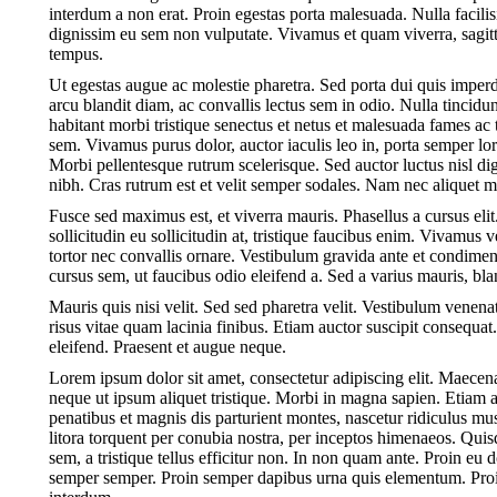
interdum a non erat. Proin egestas porta malesuada. Nulla facilis
dignissim eu sem non vulputate. Vivamus et quam viverra, sagittis 
tempus.
Ut egestas augue ac molestie pharetra. Sed porta dui quis imperd
arcu blandit diam, ac convallis lectus sem in odio. Nulla tincid
habitant morbi tristique senectus et netus et malesuada fames ac t
sem. Vivamus purus dolor, auctor iaculis leo in, porta semper l
Morbi pellentesque rutrum scelerisque. Sed auctor luctus nisl dign
nibh. Cras rutrum est et velit semper sodales. Nam nec aliquet m
Fusce sed maximus est, et viverra mauris. Phasellus a cursus elit.
sollicitudin eu sollicitudin at, tristique faucibus enim. Vivamus 
tortor nec convallis ornare. Vestibulum gravida ante et condim
cursus sem, ut faucibus odio eleifend a. Sed a varius mauris, bl
Mauris quis nisi velit. Sed sed pharetra velit. Vestibulum venenatis
risus vitae quam lacinia finibus. Etiam auctor suscipit consequa
eleifend. Praesent et augue neque.
Lorem ipsum dolor sit amet, consectetur adipiscing elit. Maec
neque ut ipsum aliquet tristique. Morbi in magna sapien. Etiam 
penatibus et magnis dis parturient montes, nascetur ridiculus mus
litora torquent per conubia nostra, per inceptos himenaeos. Qui
sem, a tristique tellus efficitur non. In non quam ante. Proin e
semper semper. Proin semper dapibus urna quis elementum. Proin 