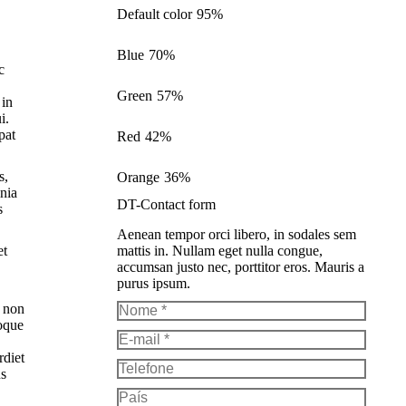
Default color
95%
Blue
70%
c
Green
57%
 in
i.
pat
Red
42%
s,
Orange
36%
inia
DT-Contact form
s
Aenean tempor orci libero, in sodales sem
et
mattis in. Nullam eget nulla congue,
accumsan justo nec, porttitor eros. Mauris a
purus ipsum.
m non
Nome *
toque
E-mail *
rdiet
Telefone
us
País