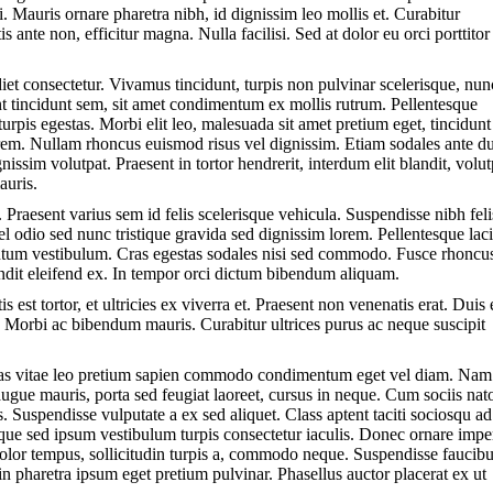
i. Mauris ornare pharetra nibh, id dignissim leo mollis et. Curabitur
ante non, efficitur magna. Nulla facilisi. Sed at dolor eu orci porttitor
iet consectetur. Vivamus tincidunt, turpis non pulvinar scelerisque, nun
unt tincidunt sem, sit amet condimentum ex mollis rutrum. Pellentesque
urpis egestas. Morbi elit leo, malesuada sit amet pretium eget, tincidunt
orem. Nullam rhoncus euismod risus vel dignissim. Etiam sodales ante du
issim volutpat. Praesent in tortor hendrerit, interdum elit blandit, volut
auris.
 Praesent varius sem id felis scelerisque vehicula. Suspendisse nibh feli
vel odio sed nunc tristique gravida sed dignissim lorem. Pellentesque lac
entum vestibulum. Cras egestas sodales nisi sed commodo. Fusce rhoncu
andit eleifend ex. In tempor orci dictum bibendum aliquam.
 est tortor, et ultricies ex viverra et. Praesent non venenatis erat. Duis 
t. Morbi ac bibendum mauris. Curabitur ultrices purus ac neque suscipit
enas vitae leo pretium sapien commodo condimentum eget vel diam. Na
augue mauris, porta sed feugiat laoreet, cursus in neque. Cum sociis na
. Suspendisse vulputate a ex sed aliquet. Class aptent taciti sociosqu ad
sque sed ipsum vestibulum turpis consectetur iaculis. Donec ornare impe
u dolor tempus, sollicitudin turpis a, commodo neque. Suspendisse faucib
pharetra ipsum eget pretium pulvinar. Phasellus auctor placerat ex ut