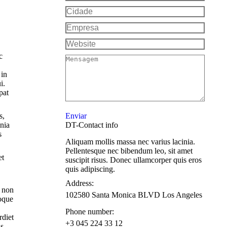
Cidade
Empresa
Website
c
Mensagem
 in
i.
pat
s,
Enviar
inia
DT-Contact info
s
Aliquam mollis massa nec varius lacinia.
Pellentesque nec bibendum leo, sit amet
et
suscipit risus. Donec ullamcorper quis eros
quis adipiscing.
Address:
m non
102580 Santa Monica BLVD Los Angeles
toque
Phone number:
rdiet
+3 045 224 33 12
us